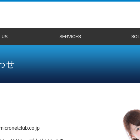
 US
SERVICES
SOL
用情報
業務内容
WEBアプリ/デバイス連携アプリ開発
3DCGシステム開発
WEB3D開発(3DX)
CGデザイン
ゲーム開発
3DCGシステム
3DCG system de
3D-NIXUS（日
3D-NIXUS（Eng
3DX動作環境
3DXインストー
3DXギャラリー
3DXサポート
OpenGL設定 [Inte
OpenGL設定 [nVI
OpenGL設定 [ATI
Windows XP 
Windows Vi
Windows 8 対
双竜2 for CLIE
双竜2 for Windo
双竜2 for Mac
双竜
双竜 for CLIE
事例紹介
3D-NIXUS
Unityによる
コンベンション
セブ投資促進セ
フィリピン金型
合わせ
icronetclub.co.jp