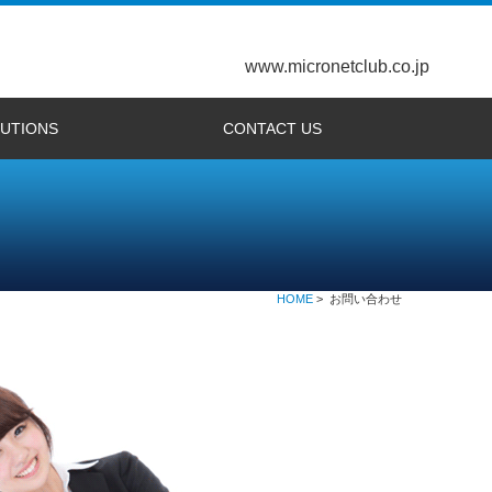
www.micronetclub.co.jp
UTIONS
CONTACT US
開発（日本語）
velopment (E)
本語）
lish）
ル
l]
DIA]
]
SP2 情報バー対応
staでのインストール
応状況
ws
バーチャルウォーク
センター完成予想
ンター
工業会
動作環境診断ページ
3DX使用許諾
最新Ver3DXプレーヤー for Win
最新Ver3DXプレーヤー for Mac
旧Ver3DXプレーヤー1.0 for Win
旧Ver3DXプレーヤー2.5 for Mac
WEB3D カラーコーディネート
バーチャルモデルルーム・インテリア
バーチャルモデルルーム・一戸建て
家具配置システム
ゲームパッド設定
画面設定
Windows
描画トラブル対策
マウス ポインタ
ATIビデオカード
Snow Leopard
Firefox 4
Safari 5.1
Mountain Lion
3D-NIXUS（日本語）
3D-NIXUS（English）
お問い合せ
HOME
> お問い合わせ