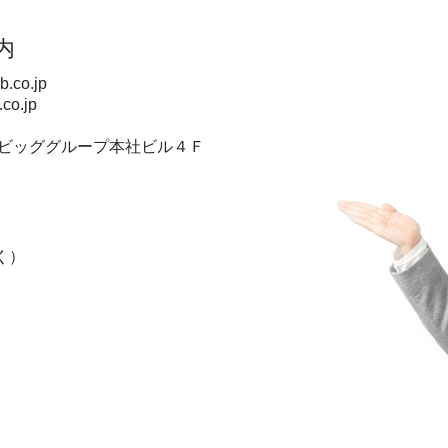
内
b.co.jp
co.jp
 ビッググループ本社ビル４Ｆ
く）