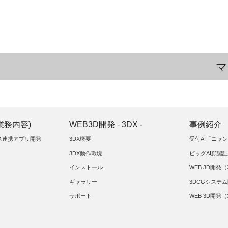
マ
(業務内容)
WEB3D開発 - 3DX -
事例紹介
イス連携アプリ開発
3DX概要
受付AI「ニャ
3DX動作環境
ビッグAI顔認
インストール
WEB 3D開発（
ギャラリー
3DCGシステ
サポート
WEB 3D開発