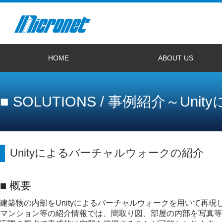
HOME
ABOUT US
サイトトップへ
プライバシーポリシー
サイトマップ
リンク規約
電子公告
会社概要
2027年度新卒者採用情報
経験者採用情報
お問い合わせ
■ SOLUTIONS / 事例紹介～U
Unityによるバーチャルウォークの紹介
■ 概要
建築物の内部をUnityによるバーチャルウォークを用いて再現
マンション等の紹介情報では、間取り図、部屋の内部を写真