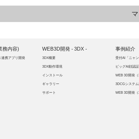
マ
(業務内容)
WEB3D開発 - 3DX -
事例紹介
イス連携アプリ開発
3DX概要
受付AI「ニャ
3DX動作環境
ビッグAI顔認
インストール
WEB 3D開発（
ギャラリー
3DCGシステ
サポート
WEB 3D開発