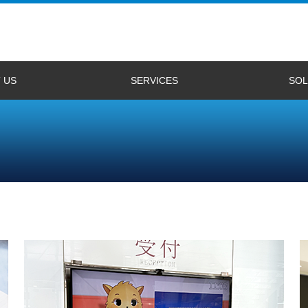
 US
SERVICES
SOL
用情報
業務内容
WEBアプリ/デバイス連携アプリ開発
3DCGシステム開発
WEB3D開発(3DX)
CGデザイン
ゲーム開発
3DCGシステム
3DCG system de
3D-NIXUS（日
3D-NIXUS（Eng
3DX動作環境
3DXインストー
3DXギャラリー
3DXサポート
OpenGL設定 [Inte
OpenGL設定 [nVI
OpenGL設定 [ATI
Windows XP 
Windows Vi
Windows 8 対
双竜2 for CLIE
双竜2 for Windo
双竜2 for Mac
双竜
双竜 for CLIE
事例紹介
3D-NIXUS
Unityによる
コンベンション
セブ投資促進セ
フィリピン金型