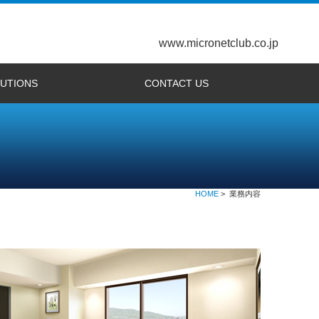
www.micronetclub.co.jp
UTIONS
CONTACT US
開発（日本語）
velopment (E)
本語）
lish）
ル
l]
DIA]
]
SP2 情報バー対応
staでのインストール
応状況
ws
バーチャルウォーク
センター完成予想
ンター
工業会
動作環境診断ページ
3DX使用許諾
最新Ver3DXプレーヤー for Win
最新Ver3DXプレーヤー for Mac
旧Ver3DXプレーヤー1.0 for Win
旧Ver3DXプレーヤー2.5 for Mac
WEB3D カラーコーディネート
バーチャルモデルルーム・インテリア
バーチャルモデルルーム・一戸建て
家具配置システム
ゲームパッド設定
画面設定
Windows
描画トラブル対策
マウス ポインタ
ATIビデオカード
Snow Leopard
Firefox 4
Safari 5.1
Mountain Lion
3D-NIXUS（日本語）
3D-NIXUS（English）
お問い合せ
HOME
> 業務内容