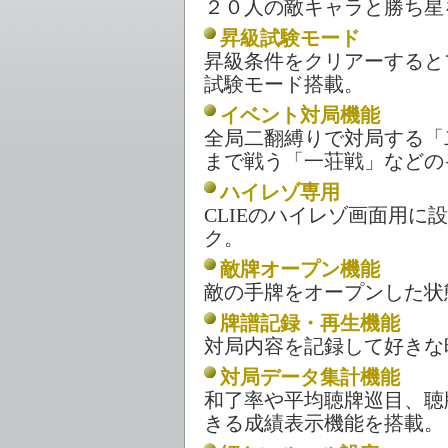
２０人の敵キャラと勝ち星
昇級試験モード
昇級条件をクリアーすると
試験モード搭載。
イベント対局機能
全局二翻縛りで対局する「
まで戦う「一荘戦」などの
ハイレゾ専用
CLIEのハイレゾ画面用に
ク。
敵牌オープン機能
敵の手牌をオープンした状
牌譜記録・再生機能
対局内容を記録して好きな
対局データ集計機能
和了率や平均聴牌巡目、聴
きる成績表示機能を搭載。