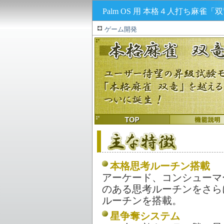
Palm OS 用 本格４人打ち麻雀「双竜２
ゲーム開発
本格思考ルーチン搭載
アーケード、コンシューマ
のある思考ルーチンをさら
ルーチンを搭載。
星争奪システム